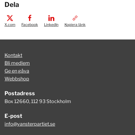
Dela
X.com
Facebook
LinkedIn
Kopiera länk
Kontakt
Bli medlem
Ge en gåva
Webbshop
Postadress
Box 12660, 112 93 Stockholm
E-post
info@vansterpartiet.se