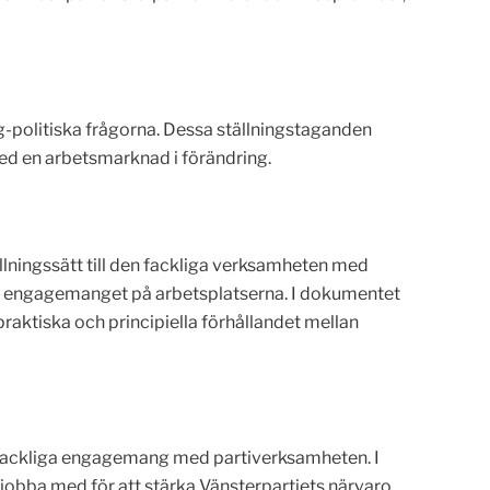
lig-politiska frågorna. Dessa ställningstaganden
med en arbetsmarknad i förändring.
lningssätt till den fackliga verksamheten med
 är engagemanget på arbetsplatserna. I dokumentet
raktiska och principiella förhållandet mellan
tt fackliga engagemang med partiverksamheten. I
 jobba med för att stärka Vänsterpartiets närvaro