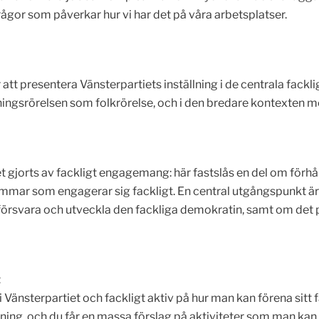
frågor som påverkar hur vi har det på våra arbetsplatser.
att presentera Vänsterpartiets inställning i de centrala fack
reningsrörelsen som folkrörelse, och i den bredare kontexten 
gjorts av fackligt engagemang: här fastslås en del om förhål
edlemmar som engagerar sig fackligt. En central utgångspunkt
 försvara och utveckla den fackliga demokratin, samt om det p
t
i Vänsterpartiet och fackligt aktiv på hur man kan förena si
ning, och du får en massa förslag på aktiviteter som man kan