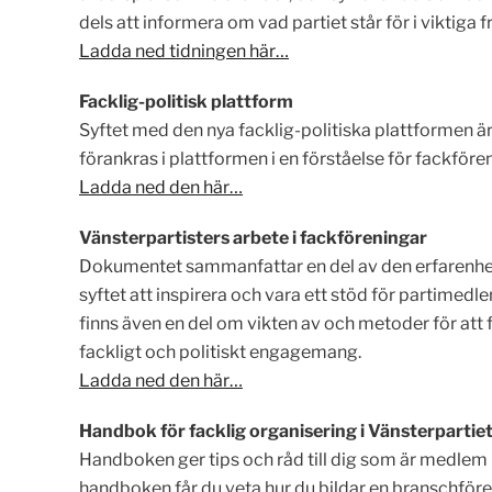
dels att informera om vad partiet står för i viktiga 
Ladda ned tidningen här…
Facklig-politisk plattform
Syftet med den nya facklig-politiska plattformen är 
förankras i plattformen i en förståelse för fackfö
Ladda ned den här…
Vänsterpartisters arbete i fackföreningar
Dokumentet sammanfattar en del av den erfarenhet 
syftet att inspirera och vara ett stöd för partim
finns även en del om vikten av och metoder för att
fackligt och politiskt engagemang.
Ladda ned den här…
Handbok för facklig organisering i Vänsterpartie
Handboken ger tips och råd till dig som är medlem 
handboken får du veta hur du bildar en branschföre