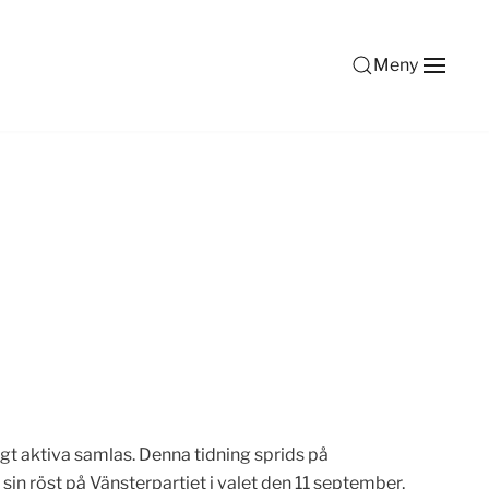
Meny
igt aktiva samlas. Denna tidning sprids på
 sin röst på Vänsterpartiet i valet den 11 september,