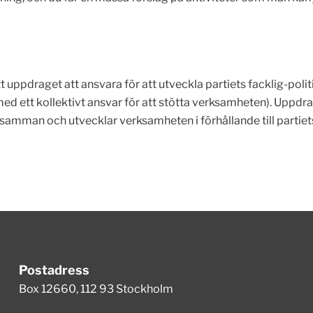
t uppdraget att ansvara för att utveckla partiets facklig-politi
(med ett kollektivt ansvar för att stötta verksamheten). Uppdr
 samman och utvecklar verksamheten i förhållande till partiets
Postadress
Box 12660, 112 93 Stockholm